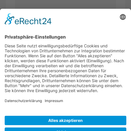
Was ist
Sicherheitsfrage
*
die Summe aus 9 und 2?
Ich habe die
Datenschutzerklärung
gelesen und akzeptiere*
* Pflichtfelder
WERDEN SIE
BVK-MITGLIED!