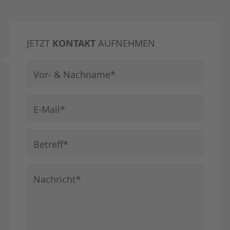
JETZT
KONTAKT
AUFNEHMEN
Pflichtfeld
Vor- & Nachname
*
Pflichtfeld
E-Mail
*
Pflichtfeld
Betreff
*
Pflichtfeld
Nachricht
*