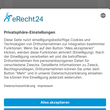
Was ist
Sicherheitsfrage
*
die Summe aus 5 und 5?
Ich habe die
Datenschutzerklärung
gelesen und akzeptiere*
* Pflichtfelder
WERDEN SIE
BVK-MITGLIED!