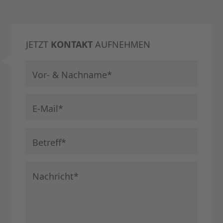
JETZT
KONTAKT
AUFNEHMEN
Pflichtfeld
Vor- & Nachname
*
Pflichtfeld
E-Mail
*
Pflichtfeld
Betreff
*
Pflichtfeld
Nachricht
*