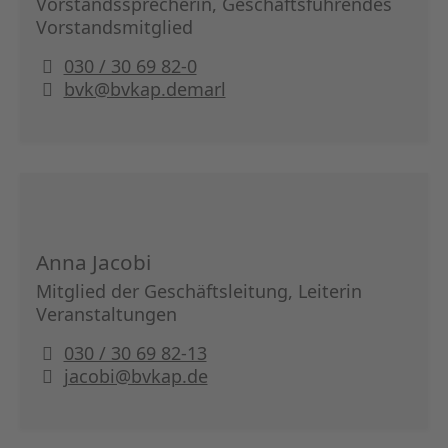
Vorstandssprecherin, Geschäftsführendes
KAPITA
Vorstandsmitglied
FRAUEN
030 / 30 69 82-0
bvk@bvkap.demarl
CPEA-
GERMAN
ZUM BU
Anna Jacobi
Mitglied der Geschäftsleitung, Leiterin
Veranstaltungen
030 / 30 69 82-13
jacobi@bvkap.de