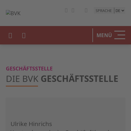
SPRACHE
HOME
MENÜ
DER BV
UNSERE
GESCHÄFTSSTELLE
BETEIL
DIE BVK
GESCHÄFTSSTELLE
STATIST
PRESSE
EVENTS
Ulrike Hinrichs