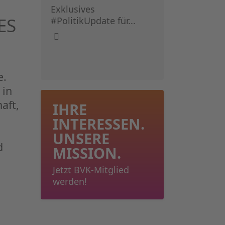
Exklusives
ES
#PolitikUpdate für...
e.
 in
aft,
IHRE
INTERESSEN.
UNSERE
d
MISSION.
Jetzt BVK-Mitglied
werden!