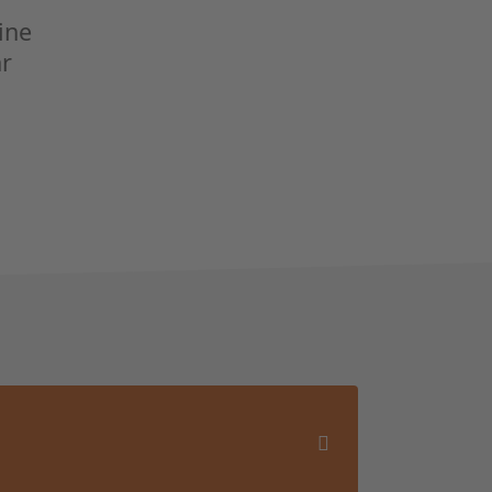
ine
hr