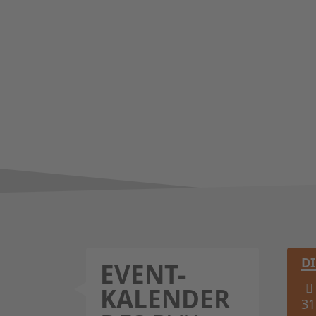
D
A
EVENT-
KALENDER
31