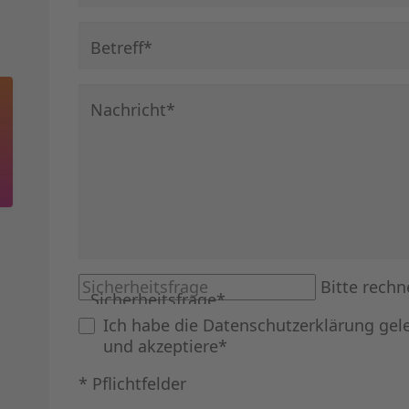
Pflichtfeld
Betreff
*
Pflichtfeld
Nachricht
*
Bitte rechn
Sicherheitsfrage
*
Ich habe die
Datenschutzerklärung
gel
und akzeptiere*
* Pflichtfelder