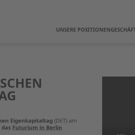
UNSERE POSITIONEN
GESCHÄF
TSCHEN
TAG
hen Eigenkapitaltag
(DET) am
n das
Futurium in Berlin