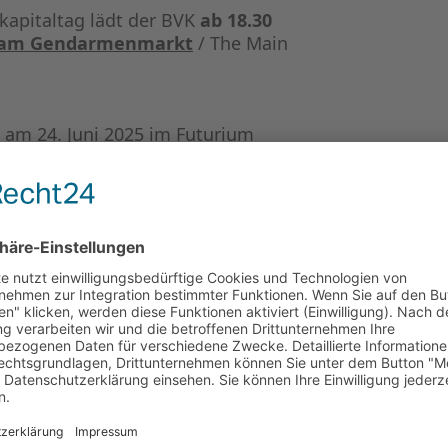
kapitaltag lädt der BVK
ab 18.30
l am Gendarmenmarkt
/ The Main
 am 24. Juni 2025 im Futurium
dergalerie sowie nebenbei einen
ET.
 DEN RABATTCODE