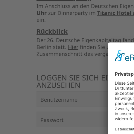
Im Anschluss an den Deutschen Eigen
Uhr
zur Dinnerparty im
Titanic Hote
ein.
Rückblick
Der 26. Deutsche Eigenkapitaltag fand
Berlin statt.
Hier
finden Sie unsere Bil
Zusammenschnitt des vergangenen D
LOGGEN SIE SICH EIN, UM
ANZUSEHEN
Benutzername
Passwort