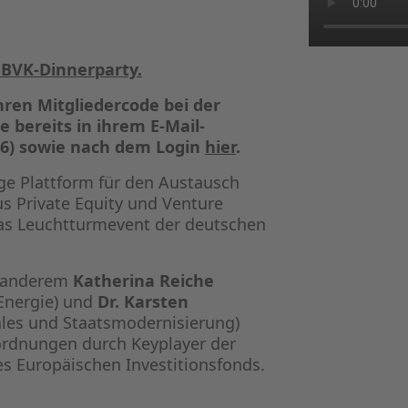
e BVK-Dinnerparty.
Ihren Mitgliedercode bei der
e bereits in ihrem E-Mail-
2026) sowie nach dem Login
hier
.
ge Plattform für den Austausch
s Private Equity und Venture
s das Leuchtturmevent der deutschen
er anderem
Katherina Reiche
 Energie) und
Dr. Karsten
ales und Staatsmodernisierung)
nordnungen durch Keyplayer der
es Europäischen Investitionsfonds.