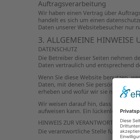
Auftragsverarbeitung
Wir haben einen Vertrag über Auftrag
handelt es sich um einen datenschutz
Daten unserer Websitebesucher nur n
3. ALLGEMEINE HINWEISE 
DATENSCHUTZ
Die Betreiber dieser Seiten nehmen d
Daten vertraulich und entsprechend d
Wenn Sie diese Website benutzen, w
Daten, mit denen Sie persönlich ident
erheben und wofür wir sie nutzen. Sie
Wir weisen darauf hin, dass die Daten
aufweisen kann. Ein lückenloser Schutz
HINWEIS ZUR VERANTWORTLICHEN ST
Die verantwortliche Stelle für die Dat