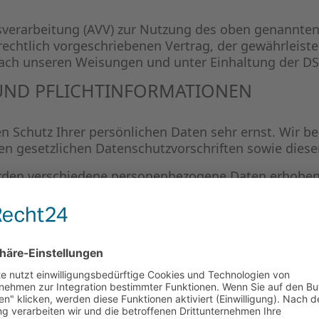
sverarbeitung (AVV) zur Nutzung des oben genannten
rechtlich vorgeschriebenen Vertrag, der gewährleist
ach unseren Weisungen und unter Einhaltung der DS
UND PFLICHT­INFORMATIONEN
en Schutz Ihrer persönlichen Daten sehr ernst. Wir
en gesetzlichen Datenschutzvorschriften sowie diese
erden verschiedene personenbezogene Daten erhobe
ifiziert werden können. Die vorliegende Datenschutze
 erläutert auch, wie und zu welchem Zweck das gesch
übertragung im Internet (z. B. bei der Kommunikation
 der Daten vor dem Zugriff durch Dritte ist nicht mö
ELLE
enverarbeitung auf dieser Website ist: