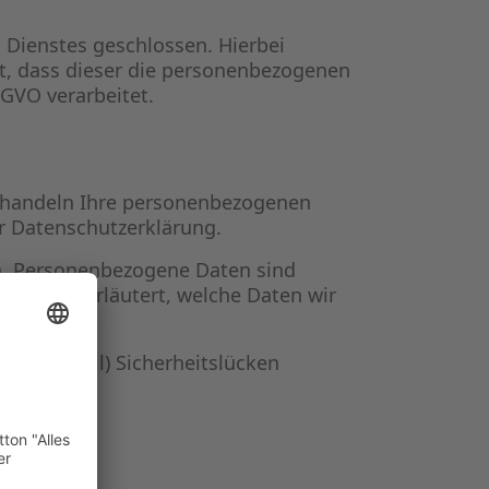
 Dienstes geschlossen. Hierbei
et, dass dieser die personenbezogenen
GVO verarbeitet.
 behandeln Ihre personenbezogenen
r Datenschutzerklärung.
n. Personenbezogene Daten sind
rklärung erläutert, welche Daten wir
ieht.
 per E-Mail) Sicherheitslücken
glich.