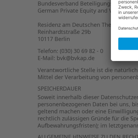
Bundesverband Beteiligungskapital -
German Private Equity and Venture Cap
Residenz am Deutschen Theater
Reinhardtstraße 29b
10117 Berlin
Telefon: (030) 30 69 82 - 0
E-Mail: bvk@bvkap.de
Verantwortliche Stelle ist die natürli
Mittel der Verarbeitung von personenb
SPEICHERDAUER
Soweit innerhalb dieser Datenschutzer
personenbezogenen Daten bei uns, bis
geltend machen oder eine Einwilligung
rechtlich zulässigen Gründe für die S
Aufbewahrungsfristen); im letztgenannt
ALLGEMEINE HINWEISE ZU DEN RECH