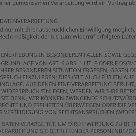
e einer gemeinsamen Verarbeitung wird ein Vertrag 
R DATENVERARBEITUNG
 nur mit Ihrer ausdrücklichen Einwilligung möglich. 
e Rechtmäßigkeit der bis zum Widerruf erfolgten Dat
ENERHEBUNG IN BESONDEREN FÄLLEN SOWIE GEGE
UNDLAGE VON ART. 6 ABS. 1 LIT. E ODER F DSGVO
 IHRER BESONDEREN SITUATION ERGEBEN, GEGEN D
RUCH EINZULEGEN; DIES GILT AUCH FÜR EIN AUF
RUNDLAGE, AUF DENEN EINE VERARBEITUNG BERUHT,
 WIDERSPRUCH EINLEGEN, WERDEN WIR IHRE BET
S SEI DENN, WIR KÖNNEN ZWINGENDE SCHUTZWÜRD
 RECHTE UND FREIHEITEN ÜBERWIEGEN ODER DIE V
VERTEIDIGUNG VON RECHTSANSPRÜCHEN (WIDERSPR
ATEN VERARBEITET, UM DIREKTWERBUNG ZU BETRE
 VERARBEITUNG SIE BETREFFENDER PERSONENBEZO