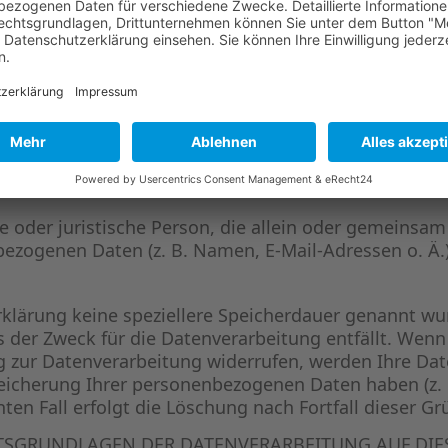
ital Association e.V. (BVK)
che oder juristische Person, die allein oder gemeins
ezogenen Daten (z. B. Namen, E-Mail-Adressen o. Ä.)
klärung keine speziellere Speicherdauer genannt wur
 der Zweck für die Datenverarbeitung entfällt. Wenn
 zur Datenverarbeitung widerrufen, werden Ihre Dat
peicherung Ihrer personenbezogenen Daten haben (z. 
en Fall erfolgt die Löschung nach Fortfall dieser Gr
TSGRUNDLAGEN DER DATENVERARBEITUNG AUF DIE