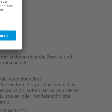
am mit anderen über die Zwecke und
 entscheidet.
de, verbleiben Ihre
 Sie ein berechtigtes Löschersuchen
en gelöscht, sofern wir keine anderen
B. steuer- oder handelsrechtliche
ünde.
SER WEBSITE