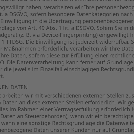
ingewilligt haben, verarbeiten wir Ihre personenbez
 lit. a DSGVO, sofern besondere Datenkategorien nach
 Einwilligung in die Übertragung personenbezogener D
age von Art. 49 Abs. 1 lit. a DSGVO. Sofern Sie in 
dgerät (z. B. via Device-Fingerprinting) eingewilligt
 1 TTDSG. Die Einwilligung ist jederzeit widerrufbar. 
 Maßnahmen erforderlich, verarbeiten wir Ihre Daten 
re Daten, sofern diese zur Erfüllung einer rechtliche
GVO. Die Datenverarbeitung kann ferner auf Grundlag
ber die jeweils im Einzelfall einschlägigen Rechtsgru
t.
NEN DATEN
arbeiten wir mit verschiedenen externen Stellen zu
Daten an diese externen Stellen erforderlich. Wir 
ies im Rahmen einer Vertragserfüllung erforderlich i
 Daten an Steuerbehörden), wenn wir ein berechtigtes 
wenn eine sonstige Rechtsgrundlage die Datenweiter
nenbezogene Daten unserer Kunden nur auf Grundlag