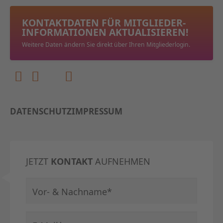
KONTAKTDATEN FÜR MITGLIEDER­
INFORMATIONEN AKTUALISIEREN!
Weitere Daten ändern Sie direkt über Ihren Mitgliederlogin.
DATENSCHUTZ
IMPRESSUM
JETZT
KONTAKT
AUFNEHMEN
Pflichtfeld
Vor- & Nachname
*