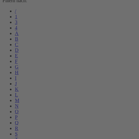
Filtern nach:
/
1
3
4
A
B
C
D
E
F
G
H
I
J
K
L
M
N
O
P
Q
R
S