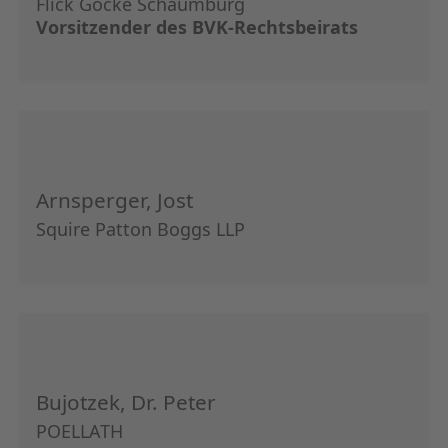
Flick Gocke Schaumburg
KAPITA
Vorsitzender des BVK-Rechtsbeirats
FRAUEN
CPEA-
GERMAN
Arnsperger, Jost
ZUM BU
Squire Patton Boggs LLP
Bujotzek, Dr. Peter
POELLATH