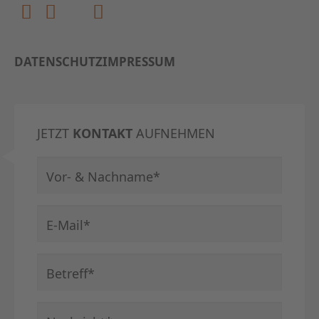
DATENSCHUTZ
IMPRESSUM
JETZT
KONTAKT
AUFNEHMEN
Pflichtfeld
Vor- & Nachname
*
Pflichtfeld
E-Mail
*
Pflichtfeld
Betreff
*