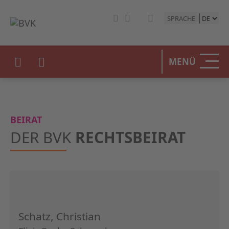
SPRACHE
HOME
MENÜ
DER BV
UNSERE
BEIRAT
BETEIL
DER BVK
RECHTSBEIRAT
STATIST
PRESSE
EVENTS
Schatz, Christian