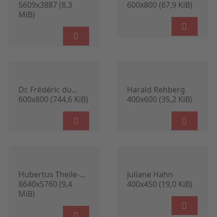
5609x3887 (8,3
600x800 (67,9 KiB)
MiB)
Dr. Frédéric du
Harald Rehberg
Bois-Reymond
600x800 (744,6 KiB)
400x600 (35,2 KiB)
Hubertus Theile-
Juliane Hahn
Ochel
8640x5760 (9,4
400x450 (19,0 KiB)
MiB)