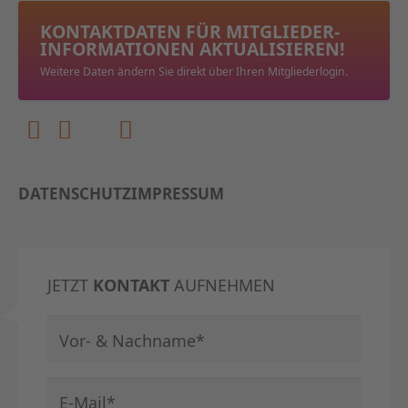
KONTAKTDATEN FÜR MITGLIEDER­
INFORMATIONEN AKTUALISIEREN!
Weitere Daten ändern Sie direkt über Ihren Mitgliederlogin.
DATENSCHUTZ
IMPRESSUM
JETZT
KONTAKT
AUFNEHMEN
Pflichtfeld
Vor- & Nachname
*
Pflichtfeld
E-Mail
*