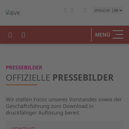
SPRACHE
HOME
MENÜ
DER BV
UNSERE
PRESSEBILDER
BETEIL
OFFIZIELLE
PRESSEBILDER
STATIST
Wir stellen Fotos unseres Vorstandes sowie der
PRESSE
Geschäftsführung zum Download in
druckfähiger Auflösung bereit.
EVENTS