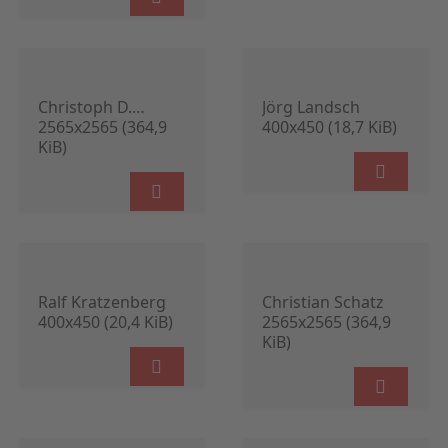
Christoph D.
Jörg Landsch
Kauter
2565x2565 (364,9
400x450 (18,7 KiB)
KiB)
Ralf Kratzenberg
Christian Schatz
400x450 (20,4 KiB)
2565x2565 (364,9
KiB)