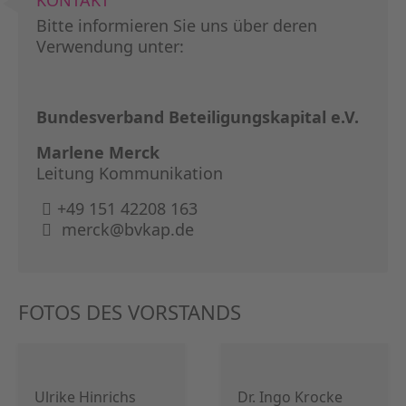
KONTAKT
KAPITA
Bitte informieren Sie uns über deren
Verwendung unter:
FRAUEN
CPEA-
Bundesverband Beteiligungskapital e.V.
GERMAN
Marlene Merck
Leitung Kommunikation
ZUM BU
+49 151 42208 163
merck@bvkap.de
FOTOS DES VORSTANDS
Ulrike Hinrichs
Dr. Ingo Krocke