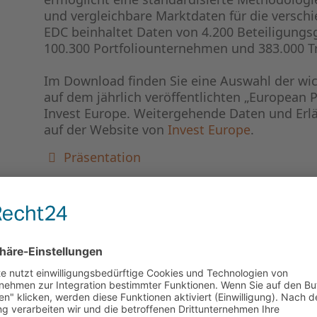
und vergleichbare Marktdaten für die versch
EDC beinhaltet Daten von 4.200 Beteiligungsg
100.300 Portfoliounternehmen und 383.000 T
Im Download finden Sie eine Auswahl der wi
auf dem jährlich veröffentlichten „European P
Invest Europe. Weitergehende Daten und Erl
auf der Website von
Invest Europe
.
Präsentation
STATISTIK EUROPA 2022
Die folgenden Grafiken fassen eine Auswahl 
„European Private Equity Activity Report 2022
Verbandes
Invest Europe zusammen. Weitergehende Dat