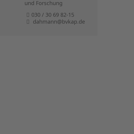
KAPITALS
und Forschung
030 / 30 69 82-15
FRAUEN F
dahmann@bvkap.de
CPEA-PR
GERMAN I
ZUM BUCH 