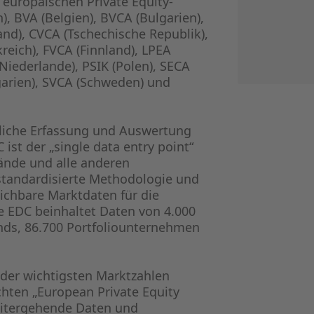
 europäischen Private Equity-
n), BVA (Belgien), BVCA (Bulgarien),
nd), CVCA (Tschechische Republik),
reich), FVCA (Finnland), LPEA
iederlande), PSIK (Polen), SECA
arien), SVCA (Schweden) und
itliche Erfassung und Auswertung
 ist der „single data entry point“
bände und alle anderen
 standardisierte Methodologie und
ichbare Marktdaten für die
e EDC beinhaltet Daten von 4.000
onds, 86.700 Portfoliounternehmen
der wichtigsten Marktzahlen
chten „European Private Equity
Weitergehende Daten und