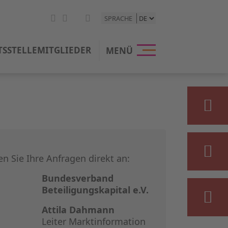
SPRACHE
HOME
TSSTELLE
MITGLIEDER
MENÜ
DER BVK
UNSERE P
BETEILIG
STATISTIK
ten Sie Ihre Anfragen direkt an:
PRESSE &
Bundesverband
Beteiligungskapital e.V.
EVENTS
Attila Dahmann
Leiter Marktinformation