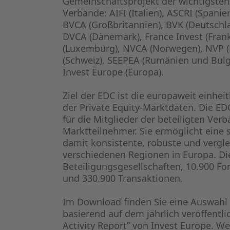
Gemeinschaftsprojekt der wichtigsten
Verbände: AIFI (Italien), ASCRI (Spanie
BVCA (Großbritannien), BVK (Deutschla
DVCA (Dänemark), France Invest (Frank
(Luxemburg), NVCA (Norwegen), NVP (N
(Schweiz), SEEPEA (Rumänien und Bulg
Invest Europe (Europa).
Ziel der EDC ist die europaweit einhe
der Private Equity-Marktdaten. Die EDC
für die Mitglieder der beteiligten Ver
Marktteilnehmer. Sie ermöglicht eine
damit konsistente, robuste und vergle
verschiedenen Regionen in Europa. Di
Beteiligungsgesellschaften, 10.900 F
und 330.900 Transaktionen.
Im Download finden Sie eine Auswahl 
basierend auf dem jährlich veröffentli
Activity Report” von Invest Europe. 