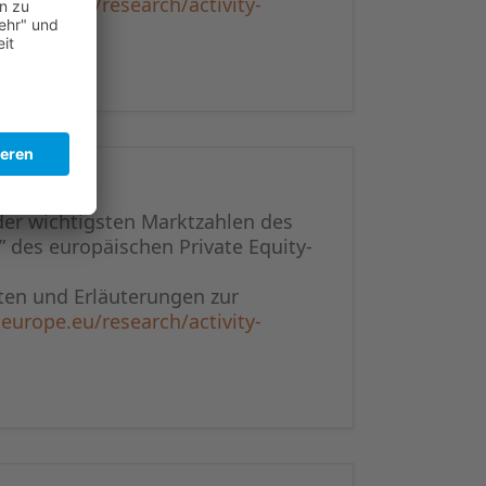
europe.eu/research/activity-
der wichtigsten Marktzahlen des
” des europäischen Private Equity-
en und Erläuterungen zur
europe.eu/research/activity-