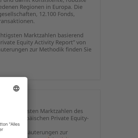
iedenen Regionen in Europa. Die
esellschaften, 12.100 Fonds,
ransaktionen.
chtigsten Marktzahlen basierend
rivate Equity Activity Report” von
äuterungen zur Methodik finden Sie
der wichtigsten Marktzahlen des
” des europäischen Private Equity-
en und Erläuterungen zur