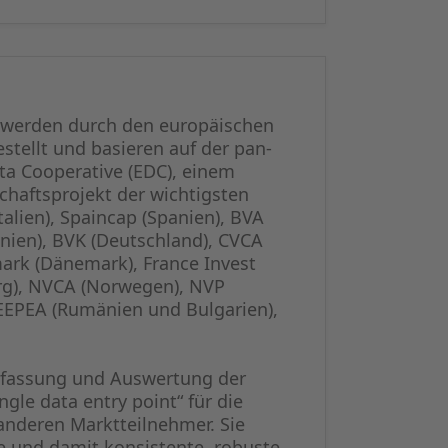
n werden durch den europäischen
ellt und basieren auf der pan-
ta Cooperative (EDC), einem
haftsprojekt der wichtigsten
talien), Spaincap (Spanien), BVA
nnien), BVK (Deutschland), CVCA
ark (Dänemark), France Invest
urg), NVCA (Norwegen), NVP
 SEEPEA (Rumänien und Bulgarien),
 Erfassung und Auswertung der
ngle data entry point“ für die
 anderen Marktteilnehmer. Sie
e und damit konsistente, robuste