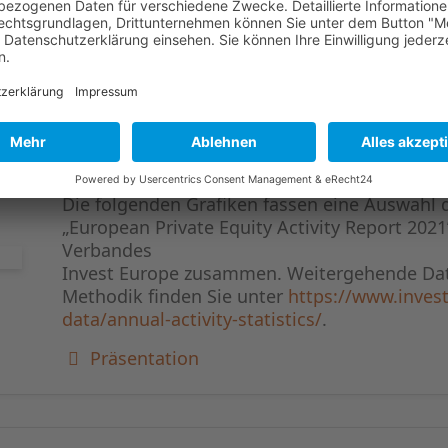
Methodik finden Sie unter
https://www.invest
data/annual-activity-statistics/
.
Präsentation
STATISTIK EUROPA 2021
Die folgenden Grafiken fassen eine Auswahl 
„European Private Equity Activity Report 2021
Verbandes
Invest Europe zusammen. Weitergehende Dat
Methodik finden Sie unter
https://www.invest
data/annual-activity-statistics/
.
Präsentation