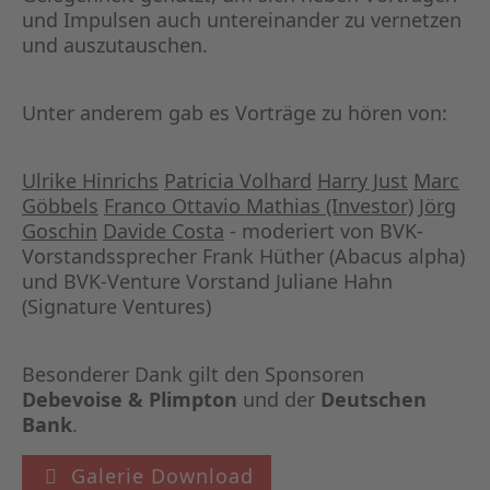
und Impulsen auch untereinander zu vernetzen
und auszutauschen.
Unter anderem gab es Vorträge zu hören von:
Ulrike Hinrichs
Patricia Volhard
Harry Just
Marc
Göbbels
Franco Ottavio Mathias (Investor)
Jörg
Goschin
Davide Costa
- moderiert von BVK-
Vorstandssprecher Frank Hüther (Abacus alpha)
und BVK-Venture Vorstand Juliane Hahn
(Signature Ventures)
Besonderer Dank gilt den Sponsoren
Debevoise & Plimpton
und der
Deutschen
Bank
.
Galerie Download