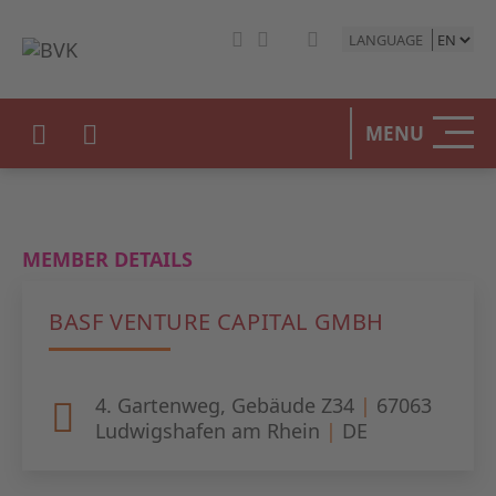
LANGUAGE
HOME
MENU
THE BV
OUR PO
MEMBER DETAILS
PRIVAT
BASF VENTURE CAPITAL GMBH
STATIST
PRESS 
4. Gartenweg, Gebäude Z34
|
67063
Ludwigshafen am Rhein
|
DE
EVENTS