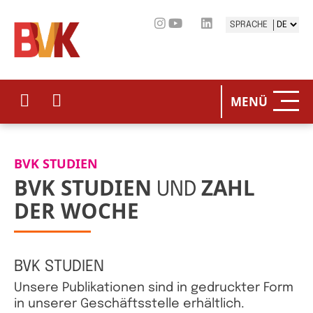
SPRACHE
HOME
STATIS
DER BV
MENÜ
STATIS
UNSERE
BVK STUDIEN
INVES
BETEIL
BVK STUDIEN
ZAHL
UND
STUDIE
DER WOCHE
STATIST
PRESSE
BVK STUDIEN
EVENTS
Unsere Publikationen sind in gedruckter Form
in unserer Geschäftsstelle erhältlich.