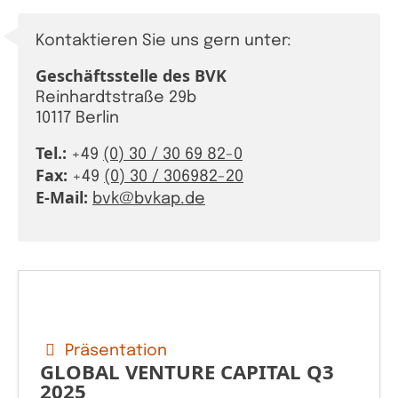
KAPITA
Kontaktieren Sie uns gern unter:
FRAUEN
Geschäftsstelle des BVK
CPEA-
Reinhardtstraße 29b
10117 Berlin
GERMAN
Tel.:
+49
(0) 30 / 30 69 82-0
Fax:
+49
(0) 30 / 306982-20
ZUM BU
E-Mail:
bvk@bvkap.de
Präsentation
GLOBAL VENTURE CAPITAL Q3
2025