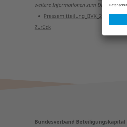
weitere Informationen zum DET finden S
Pressemitteilung_BVK_26. Deutsch
Zurück
Bundesverband Beteiligungskapital