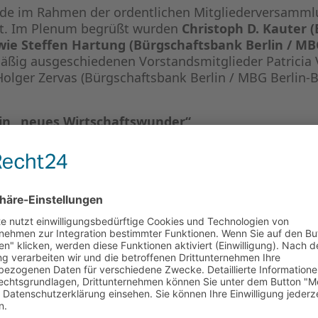
de im Rahmen der ordentlichen Mitgliederversamml
llt. Im Plenum begrüßt wurden
Christoph D. Kauter (
wie Steffen Hartung (Bürgschaftsbank Berlin / M
äßig ausgeschiedenen Vorstandsmitglieder Patricia 
olger Zervas (Bürgschaftsbank Berlin / MBG Berlin-
ein „neues Wirtschaftswunder“
ige Plattform für den Austausch zwischen Private Equ
men in diesem Jahr teil.
Panels und Impulsvorträge
g
igungs-Start-ups oder
zur Rolle Deutschlands als gl
stellung des neuen
Buchprojekts
von Dr. Ingo Krocke 
al: Unsere Chance für Deutschlands neues Wirtschaf
 macht deutlich, warum Beteiligungskapital zum Sc
as Risiken eingeht, langfristig denkt und Innovationen 
VK-Dinnerparty aus – dieses Jahr im Beef Grill Club 
aden
– die vollständige Bildergalerie finden Sie
hier
auf u