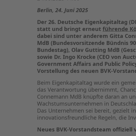
Berlin, 24. Juni 2025
Der 26. Deutsche Eigenkapitaltag (D
statt und bringt erneut
führende K
dabei sind unter anderem Gitta Con
MdB (Bundesvorsitzende Bündnis 90/
Bundestag), Olav Gutting MdB (Ges
sowie Dr. Ingo Krocke (CEO von Auc
Government Affairs and Public Poli
Vorstellung des neuen BVK-Vorstan
Beim Eigenkapitaltag wurde ein gemein
das Verantwortung übernimmt, Chancen
Connemann MdB knüpfte daran an und
Wachstumsunternehmen in Deutschland 
Das Unternehmen sei bereit, gezielt in
innovationsfreundliche Regeln, die In
Neues BVK-Vorstandsteam offiziell v