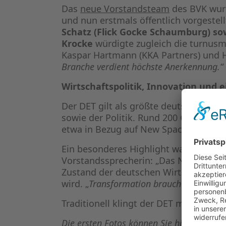
Das
neue Vorstandsteam
des BVK wur
und nun erstmals öffentlich vorgeste
Schatz (Flick Gocke Schaumburg) so
Krocke
würdigte zugleich die turnusm
Kaspar Hartmann (KKA Partners) und H
Branche verdient höchste Anerkennung.“
Wirtschaftspolitik, Innovation und 
Der DET gilt als größte deutschsprach
sowie der Politik. Rund 200 Gäste neh
etwa in Bezug auf New Space, Verteid
Ein besonderes Highlight war die Vor
Vorstandssprecherin: „Das Neue Kapit
Zustand der deutschen Wirtschaft und
wird. „
Transformation braucht Kapital, d
Traditionell klingt der DET mit der B
Die ersten Fotos können Sie
hier downlo