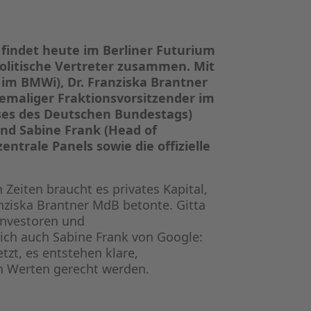
KAPITALS
FRAUEN F
 findet heute im Berliner Futurium
olitische Vertreter zusammen. Mit
CPEA-PR
im BMWi), Dr. Franziska Brantner
hemaliger Fraktionsvorsitzender im
ses des Deutschen Bundestags)
GERMAN I
und
Sabine Frank (Head of
ntrale Panels sowie die offizielle
ZUM BUCH 
Zeiten braucht es privates Kapital,
ziska Brantner MdB betonte. Gitta
Investoren und
ich auch Sabine Frank von Google:
tzt, es entstehen klare,
en Werten gerecht werden.