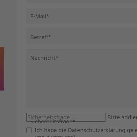
Pflichtfeld
E-Mail
*
Pflichtfeld
Betreff
*
Pflichtfeld
Nachricht
*
Bitte addie
Sicherheitsfrage
*
Ich habe die
Datenschutzerklärung
gel