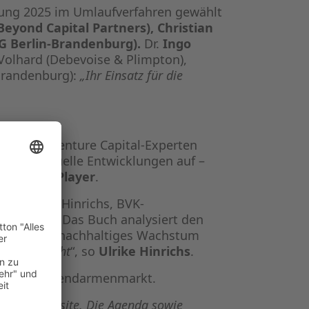
ung 2025 im Umlaufverfahren gewählt
Beyond Capital Partners), Christian
BG Berlin-Brandenburg).
Dr.
Ingo
Volhard (Debevoise & Plimpton),
Brandenburg):
„Ihr Einsatz für die
ity- und Venture Capital-Experten
reifen aktuelle Entwicklungen auf –
obaler
PE-Player
.
und Ulrike Hinrichs, BVK-
tswunder“. Das Buch analysiert den
hlüssel für nachhaltiges Wachstum
möglich macht
“, so
Ulrike Hinrichs
.
by Hasir am Gendarmenmarkt.
nserer Website.
Die Agenda sowie