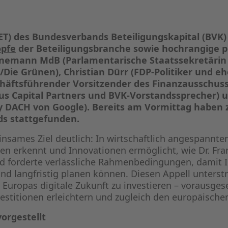
ET) des Bundesverbands Beteiligungskapital (BVK)
öpfe
der Beteiligungsbranche sowie hochrangige p
nemann MdB (Parlamentarische Staatssekretärin 
Die Grünen), Christian Dürr (FDP-Politiker und e
chäftsführender Vorsitzender des Finanzausschus
tus Capital Partners und BVK-Vorstandssprecher) 
cy DACH von Google).
Bereits am Vormittag haben ze
ds stattgefunden.
sames Ziel deutlich: In wirtschaftlich angespannten 
 erkennt und Innovationen ermöglicht, wie Dr. Fran
 forderte verlässliche Rahmenbedingungen, damit 
langfristig planen können. Diesen Appell unterstr
 Europas digitale Zukunft zu investieren – vorausgese
vestitionen erleichtern und zugleich den europäisch
orgestellt