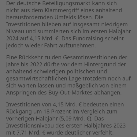
KAPITA
Der deutsche Beteiligungsmarkt kann sich
nicht aus dem Klammergriff eines anhaltend
herausfordernden Umfelds lösen. Die
FRAUEN
Investitionen blieben auf insgesamt niedrigem
Niveau und summierten sich im ersten Halbjahr
CPEA-
2024 auf 4,15 Mrd. €. Das Fundraising scheint
jedoch wieder Fahrt aufzunehmen.
GERMAN
Eine Rückkehr zu den Gesamtinvestitionen der
Jahre bis 2022 dürfte vor dem Hintergrund der
ZUM BU
anhaltend schwierigen politischen und
gesamtwirtschaftlichen Lage trotzdem noch auf
sich warten lassen und maßgeblich von einem
Anspringen des Buy-Out-Marktes abhängen.
Investitionen von 4,15 Mrd. € bedeuten einen
Rückgang um 18 Prozent im Vergleich zum
vorherigen Halbjahr (5,09 Mrd. €). Das
Investitionsniveau des ersten Halbjahres 2023
mit 7,71 Mrd. € wurde deutlicher verfehlt.