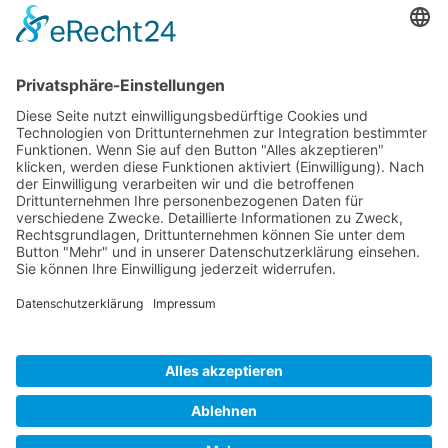
Bitte
Sicherheitsfrage
*
addieren Sie 3 und 8.
Ich habe die
Datenschutzerklärung
gelesen und akzeptiere*
* Pflichtfelder
WERDEN SIE
BVK-MITGLIED!
Profitieren Sie von exklusiven Masterclasses,
wertvollem Networking und umfassender