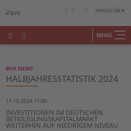
SPRACHE
HOME
MENÜ
DER BV
UNSERE
BVK NEWS
BETEIL
HALBJAHRESSTATISTIK 2024
STATIST
11.10.2024 11:00
PRESSE
INVESTITIONEN IM DEUTSCHEN
EVENTS
BETEILIGUNGSKAPITALMARKT
WEITERHIN AUF NIEDRIGEM NIVEAU