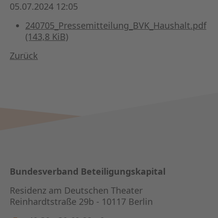
KAPITA
05.07.2024 12:05
240705_Pressemitteilung_BVK_Haushalt.pdf
FRAUEN
(143,8 KiB)
CPEA-
Zurück
GERMAN
ZUM BU
Bundesverband Beteiligungskapital
Residenz am Deutschen Theater
Reinhardtstraße 29b - 10117 Berlin