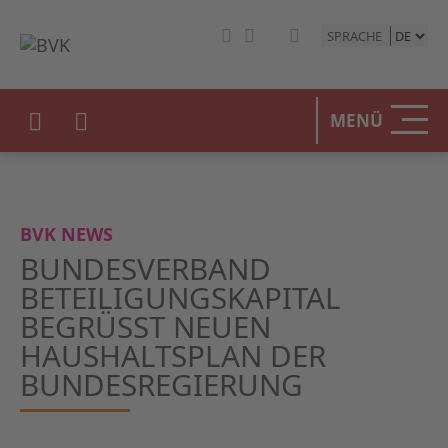
SPRACHE
HOME
MENÜ
DER BV
UNSERE
BVK NEWS
BETEIL
BUNDESVERBAND
BETEILIGUNGSKAPITAL
STATIST
BEGRÜSST NEUEN H
AUSHALTSPLAN DER B
PRESSE
UNDESREGIERUNG
EVENTS