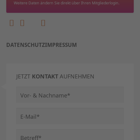
Weitere Daten ändern Sie direkt über Ihren Mitgliederlogin.
DATENSCHUTZ
IMPRESSUM
JETZT
KONTAKT
AUFNEHMEN
Pflichtfeld
Vor- & Nachname
*
Pflichtfeld
E-Mail
*
Pflichtfeld
Betreff
*