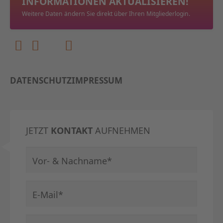
INFORMATIONEN AKTUALISIEREN!
Weitere Daten ändern Sie direkt über Ihren Mitgliederlogin.
DATENSCHUTZ
IMPRESSUM
JETZT
KONTAKT
AUFNEHMEN
Pflichtfeld
Vor- & Nachname
*
Pflichtfeld
E-Mail
*