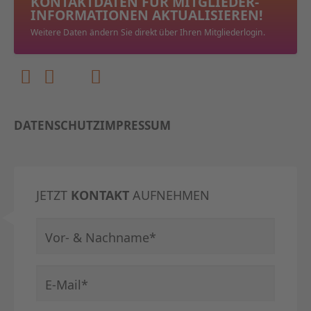
KONTAKTDATEN FÜR MITGLIEDER­
INFORMATIONEN AKTUALISIEREN!
Weitere Daten ändern Sie direkt über Ihren Mitgliederlogin.
DATENSCHUTZ
IMPRESSUM
JETZT
KONTAKT
AUFNEHMEN
Pflichtfeld
Vor- & Nachname
*
Pflichtfeld
E-Mail
*