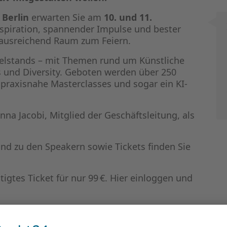
n
Berlin
erwarten Sie am
10. und 11.
nspiration, spannender Impulse und bester
ausreichend Raum zum Feiern.
telstands – mit Themen rund um Künstliche
s und Diversity. Geboten werden über 250
 praxisnahe Masterclasses und sogar ein KI-
na Jacobi, Mitglied der Geschäftsleitung, als
d zu den Speakern sowie Tickets finden Sie
igtes Ticket für nur 99 €. Hier einloggen und