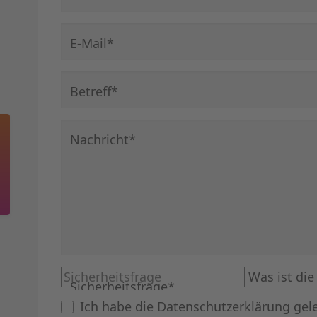
Pflichtfeld
E-Mail
*
Pflichtfeld
Betreff
*
Pflichtfeld
Nachricht
*
Was ist di
Sicherheitsfrage
*
Ich habe die
Datenschutzerklärung
gel