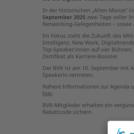
In der historischen „Alten Münze“ i
September 2025
zwei Tage voller I
Networking-Gelegenheiten – sowie 
Im Fokus steht die Zukunft des Mit
Intelligenz, New Work, Digitaltrend
Top-Speaker:innen auf vier Bühnen,
Zertifikat als Karriere-Booster.
Der BVK ist am 10. September mit An
Speakerin vertreten.
Nähere Informationen zur Agenda un
hier.
BVK-Mitglieder erhalten ein vergünst
Rabattcode sichern.