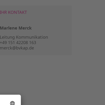
IHR KONTAKT
Marlene Merck
Leitung Kommunikation
+49 151 42208 163
merck@bvkap.de