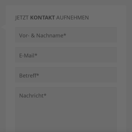
JETZT
KONTAKT
AUFNEHMEN
Pflichtfeld
Vor- & Nachname
*
Pflichtfeld
E-Mail
*
Pflichtfeld
Betreff
*
Pflichtfeld
Nachricht
*