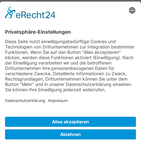
Was ist
Sicherheitsfrage
*
die Summe aus 6 und 4?
Ich habe die
Datenschutzerklärung
gelesen und akzeptiere*
* Pflichtfelder
WERDEN SIE
BVK-MITGLIED!
Profitieren Sie von exklusiven Masterclasses,