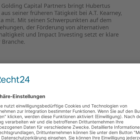
 Golding Capital Partners bringt Hubertus
us seiner früheren Tätigkeit bei A.T. Kearney,
a mit. Mit seinen Schwerpunkten auf dem
iehungen, der Förderung von alternativen
ltigkeit und Impact Investing setzt er klare
r Branche.
JETZT
KONTAKT
AUFNEHMEN