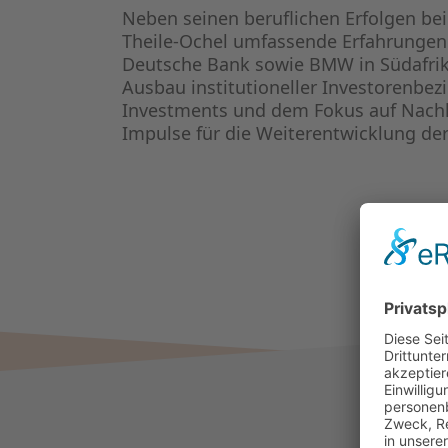
Neben seinen beruflichen Erfolgen bei
Theile-Ochel umfassende Erfahrungen a
Deutsche Bank sowie BMW in Südafrik
Ausbau institutioneller Investorenbez
Investments und dem Fokus auf Nachha
Impulse für die Weiterentwicklung de