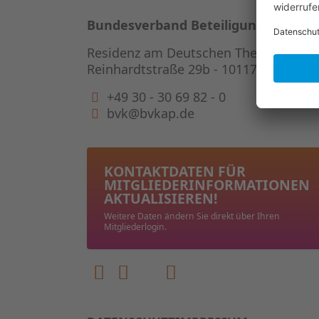
Bundesverband Beteiligungskapital
Residenz am Deutschen Theater
Reinhardtstraße 29b - 10117 Berlin
+49 30 - 30 69 82 - 0
bvk@bvkap.de
KONTAKTDATEN FÜR
MITGLIEDER­INFORMATIONEN
AKTUALISIEREN!
Weitere Daten ändern Sie direkt über Ihren
Mitgliederlogin.