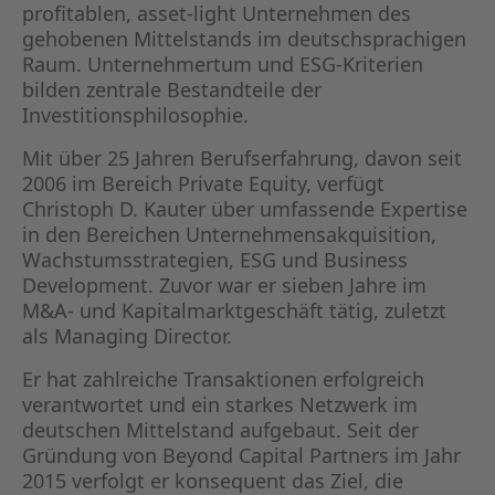
KAPITA
profitablen, asset-light Unternehmen des
gehobenen Mittelstands im deutschsprachigen
Raum. Unternehmertum und ESG-Kriterien
FRAUEN
bilden zentrale Bestandteile der
Investitionsphilosophie.
CPEA-
Mit über 25 Jahren Berufserfahrung, davon seit
GERMAN
2006 im Bereich Private Equity, verfügt
Christoph D. Kauter über umfassende Expertise
in den Bereichen Unternehmensakquisition,
ZUM BU
Wachstumsstrategien, ESG und Business
Development. Zuvor war er sieben Jahre im
M&A- und Kapitalmarktgeschäft tätig, zuletzt
als Managing Director.
Er hat zahlreiche Transaktionen erfolgreich
verantwortet und ein starkes Netzwerk im
deutschen Mittelstand aufgebaut. Seit der
Gründung von Beyond Capital Partners im Jahr
2015 verfolgt er konsequent das Ziel, die