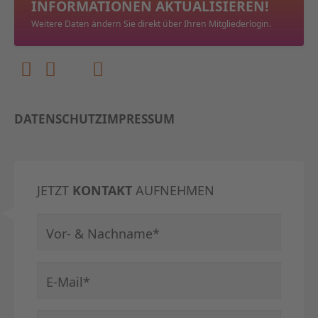
INFORMATIONEN AKTUALISIEREN!
Weitere Daten ändern Sie direkt über Ihren Mitgliederlogin.
DATENSCHUTZ
IMPRESSUM
JETZT
KONTAKT
AUFNEHMEN
Pflichtfeld
Vor- & Nachname
*
Pflichtfeld
E-Mail
*