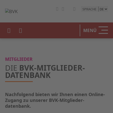
SPRACHE
HOME
MENÜ
DER BV
UNSERE
MITGLIEDER
BETEIL
DIE
BVK-MITGLIEDER­
DATENBANK
STATIST
PRESSE
Nachfolgend bieten wir Ihnen einen Online-
Zugang zu unserer BVK-Mitglieder­
EVENTS
datenbank.