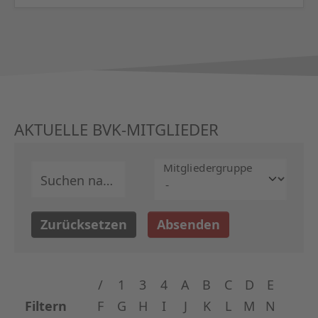
AKTUELLE BVK-MITGLIEDER
Mitglieder­gruppe
Suchen nach
Zurücksetzen
Absenden
/
1
3
4
A
B
C
D
E
Filtern
F
G
H
I
J
K
L
M
N