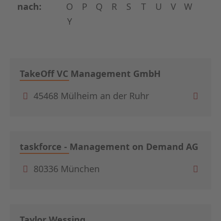
nach:
O
P
Q
R
S
T
U
V
W
Y
TakeOff VC Management GmbH
45468 Mülheim an der Ruhr
taskforce - Management on Demand AG
80336 München
Taylor Wessing