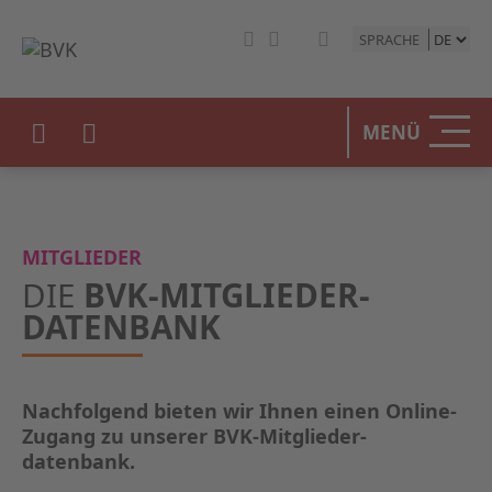
SPRACHE
HOME
MENÜ
DER BV
UNSERE
MITGLIEDER
BETEIL
DIE
BVK-MITGLIEDER­
DATENBANK
STATIST
PRESSE
Nachfolgend bieten wir Ihnen einen Online-
Zugang zu unserer BVK-Mitglieder­
EVENTS
datenbank.