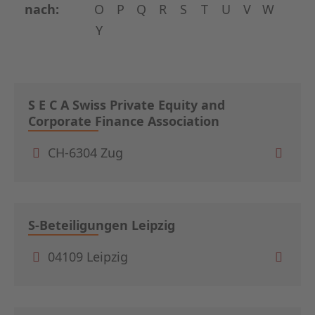
nach:
O
P
Q
R
S
T
U
V
W
Y
S E C A Swiss Private Equity and
Corporate Finance Association
CH-6304 Zug
S-Beteiligungen Leipzig
04109 Leipzig