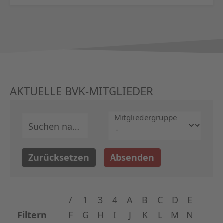
AKTUELLE BVK-MITGLIEDER
Mitglieder­gruppe
Suchen nach
Zurücksetzen
Absenden
/
1
3
4
A
B
C
D
E
Filtern
F
G
H
I
J
K
L
M
N