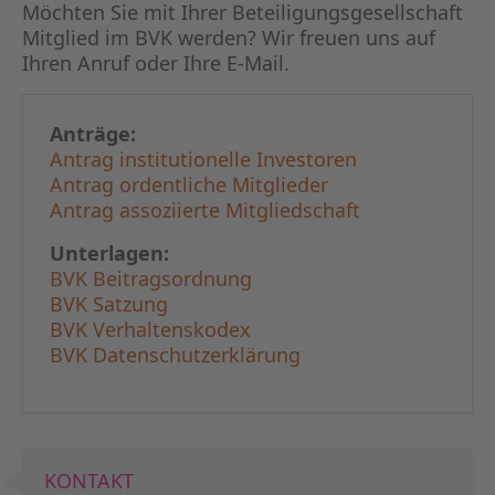
KAPITA
Möchten Sie mit Ihrer Beteiligungs­gesellschaft
Mitglied im BVK werden? Wir freuen uns auf
Ihren Anruf oder Ihre E-Mail.
FRAUEN
CPEA-
Anträge:
Antrag institutionelle Investoren
GERMAN
Antrag ordentliche Mitglieder
Antrag assoziierte Mitgliedschaft
ZUM BU
Unterlagen:
BVK Beitragsordnung
BVK Satzung
BVK Verhaltenskodex
BVK Datenschutzerklärung
KONTAKT