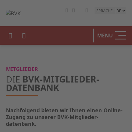
SPRACHE
HOME
MENÜ
DER BV
UNSERE
MITGLIEDER
BETEIL
DIE
BVK-MITGLIEDER­
DATENBANK
STATIST
PRESSE
Nachfolgend bieten wir Ihnen einen Online-
Zugang zu unserer BVK-Mitglieder­
EVENTS
datenbank.