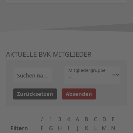
AKTUELLE BVK-MITGLIEDER
Mitglieder­gruppe
Suchen nach
Zurücksetzen
Absenden
/
1
3
4
A
B
C
D
E
Filtern
F
G
H
I
J
K
L
M
N