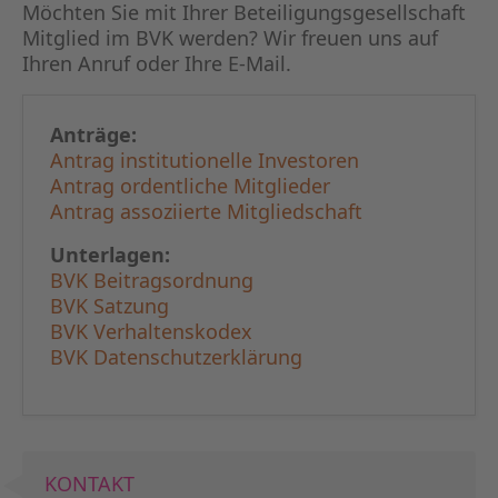
KAPITA
Möchten Sie mit Ihrer Beteiligungs­gesellschaft
Mitglied im BVK werden? Wir freuen uns auf
Ihren Anruf oder Ihre E-Mail.
FRAUEN
CPEA-
Anträge:
Antrag institutionelle Investoren
GERMAN
Antrag ordentliche Mitglieder
Antrag assoziierte Mitgliedschaft
ZUM BU
Unterlagen:
BVK Beitragsordnung
BVK Satzung
BVK Verhaltenskodex
BVK Datenschutzerklärung
KONTAKT