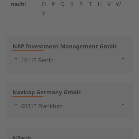
nach:
O
P
Q
R
S
T
U
V
W
Y
NAP Investment Management GmbH
10115 Berlin
Naxicap Germany GmbH
60313 Frankfurt
NBank