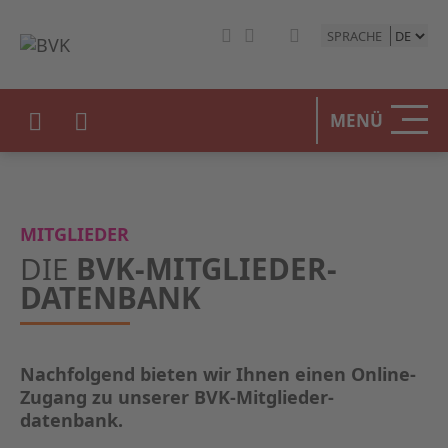
SPRACHE
HOME
MENÜ
DER BV
UNSERE
MITGLIEDER
BETEIL
DIE
BVK-MITGLIEDER­
DATENBANK
STATIST
PRESSE
Nachfolgend bieten wir Ihnen einen Online-
Zugang zu unserer BVK-Mitglieder­
EVENTS
datenbank.