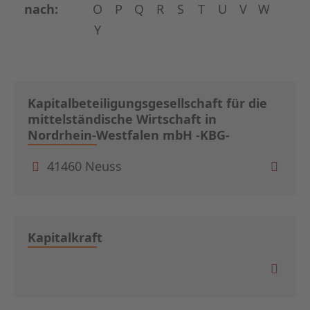
nach:
O
P
Q
R
S
T
U
V
W
Y
Kapitalbeteiligungsgesellschaft für die
mittelständische Wirtschaft in
Nordrhein-Westfalen mbH -KBG-
41460 Neuss
Kapitalkraft