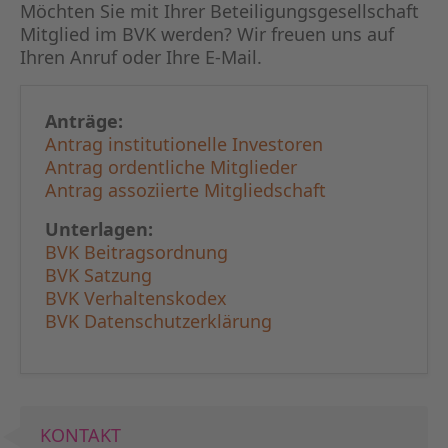
KAPITA
Möchten Sie mit Ihrer Beteiligungs­gesellschaft
Mitglied im BVK werden? Wir freuen uns auf
Ihren Anruf oder Ihre E-Mail.
FRAUEN
CPEA-
Anträge:
Antrag institutionelle Investoren
GERMAN
Antrag ordentliche Mitglieder
Antrag assoziierte Mitgliedschaft
ZUM BU
Unterlagen:
BVK Beitragsordnung
BVK Satzung
BVK Verhaltenskodex
BVK Datenschutzerklärung
KONTAKT