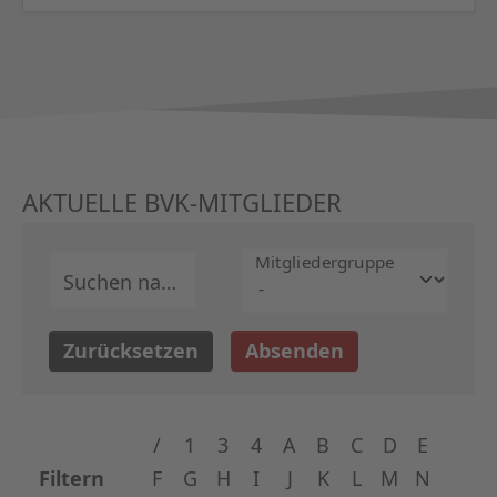
AKTUELLE BVK-MITGLIEDER
Mitglieder­gruppe
Suchen nach
Zurücksetzen
Absenden
/
1
3
4
A
B
C
D
E
Filtern
F
G
H
I
J
K
L
M
N