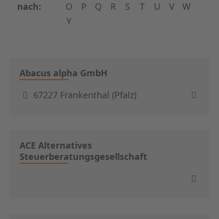
nach:
O
P
Q
R
S
T
U
V
W
Y
Abacus alpha GmbH
67227 Frankenthal (Pfalz)
ACE Alternatives
Steuerberatungsgesellschaft