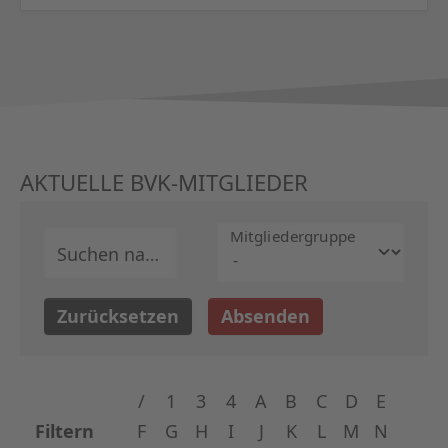
AKTUELLE BVK-MITGLIEDER
Mitglieder­gruppe
Suchen nach
Zurücksetzen
Absenden
/
1
3
4
A
B
C
D
E
Filtern
F
G
H
I
J
K
L
M
N