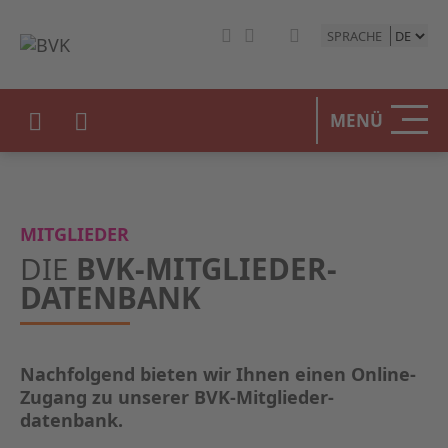
SPRACHE
HOME
MENÜ
DER BV
UNSERE
MITGLIEDER
BETEIL
DIE
BVK-MITGLIEDER­
DATENBANK
STATIST
PRESSE
Nachfolgend bieten wir Ihnen einen Online-
Zugang zu unserer BVK-Mitglieder­
EVENTS
datenbank.