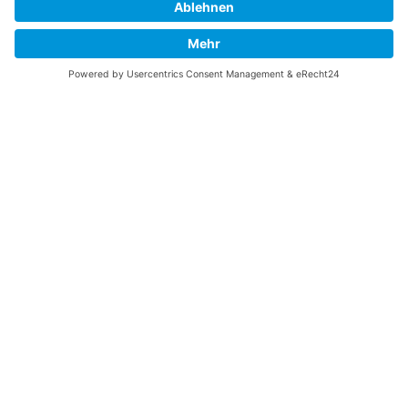
Bundesverband Beteiligungskapital
Residenz am Deutschen Theater
Reinhardtstraße 29b - 10117 Berlin
+49 30 - 30 69 82 - 0