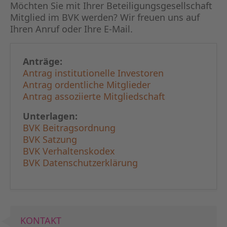
KAPITA
Möchten Sie mit Ihrer Beteiligungs­gesellschaft
Mitglied im BVK werden? Wir freuen uns auf
Ihren Anruf oder Ihre E-Mail.
FRAUEN
CPEA-
Anträge:
Antrag institutionelle Investoren
GERMAN
Antrag ordentliche Mitglieder
Antrag assoziierte Mitgliedschaft
ZUM BU
Unterlagen:
BVK Beitragsordnung
BVK Satzung
BVK Verhaltenskodex
BVK Datenschutzerklärung
KONTAKT