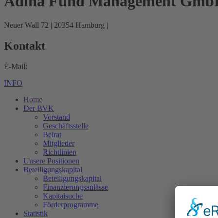
Adina Fund Management Gmb
Neuer Wall 72
|
20354
Hamburg
|
Kontakt
E-Mail:
INFO
Home
Der BVK
Vorstand
Geschäftsstelle
Beirat
Mitglieder
Richtlinien
Unsere Positionen
Beteiligungskapital
Beteiligungskapital
Finanzierungsanlässe
Kapitalsuche
Förderprogramme
Statistik