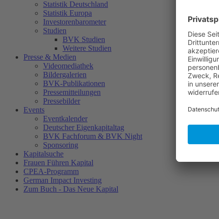
Statistik Deutschland
Statistik Europa
Investorenbarometer
Studien
BVK Studien
Weitere Studien
Presse & Medien
Videomediathek
Bildergalerien
BVK-Publikationen
Pressemitteilungen
Pressebilder
Events
Eventkalender
Deutscher Eigenkapitaltag
BVK Fachforum & BVK Night
Sponsoring
Kapitalsuche
Frauen Führen Kapital
CPEA-Programm
German Impact Investing
Zum Buch - Das Neue Kapital