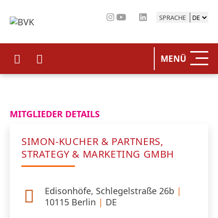
SPRACHE
HOME
MENÜ
DER BV
UNSERE
MITGLIEDER DETAILS
BETEIL
SIMON-KUCHER & PARTNERS,
STATIST
STRATEGY & MARKETING GMBH
PRESSE
Edisonhöfe, Schlegelstraße 26b
|
EVENTS
10115
Berlin
|
DE