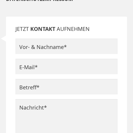
JETZT
KONTAKT
AUFNEHMEN
Pflichtfeld
Vor- & Nachname
*
Pflichtfeld
E-Mail
*
Pflichtfeld
Betreff
*
Pflichtfeld
Nachricht
*