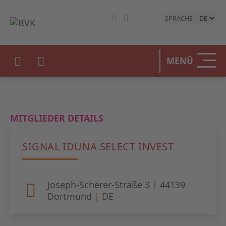
SPRACHE
HOME
MENÜ
DER BV
UNSERE
MITGLIEDER DETAILS
BETEIL
SIGNAL IDUNA SELECT INVEST
STATIST
PRESSE
Joseph-Scherer-Straße 3
|
44139
Dortmund
|
DE
EVENTS