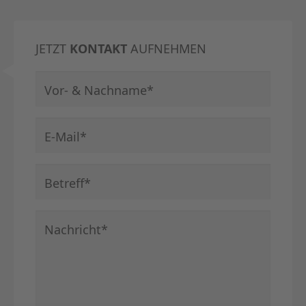
JETZT
KONTAKT
AUFNEHMEN
Pflichtfeld
Vor- & Nachname
*
Pflichtfeld
E-Mail
*
Pflichtfeld
Betreff
*
Pflichtfeld
Nachricht
*