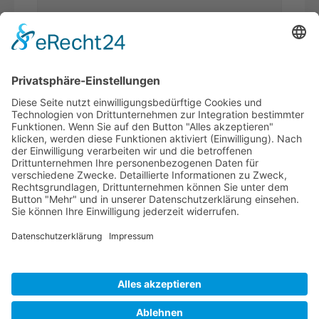
Was ist
Sicherheitsfrage
*
die Summe aus 6 und 3?
Ich habe die
Datenschutzerklärung
gelesen und akzeptiere*
* Pflichtfelder
WERDEN SIE
BVK-MITGLIED!
Profitieren Sie von exklusiven Masterclasses,