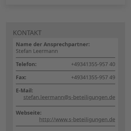
KAPITA
FRAUEN
KONTAKT
CPEA-
Name der Ansprechpartner:
GERMAN
Stefan Leermann
ZUM BU
Telefon:
+49341355-957 40
Fax:
+49341355-957 49
E-Mail:
stefan.leermann@s-beteiligungen.de
Webseite:
http://www.s-beteiligungen.de