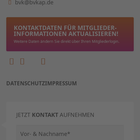
bvk@bvkap.de
KONTAKTDATEN FÜR MITGLIEDER­
INFORMATIONEN AKTUALISIEREN!
Weitere Daten ändern Sie direkt über Ihren Mitgliederlogin.
DATENSCHUTZ
IMPRESSUM
JETZT
KONTAKT
AUFNEHMEN
Pflichtfeld
Vor- & Nachname
*