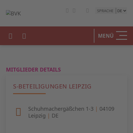
SPRACHE
HOME
MENÜ
DER BV
UNSERE
MITGLIEDER DETAILS
BETEIL
S-BETEILIGUNGEN LEIPZIG
STATIST
PRESSE
Schuhmachergäßchen 1-3
|
04109
Leipzig
|
DE
EVENTS