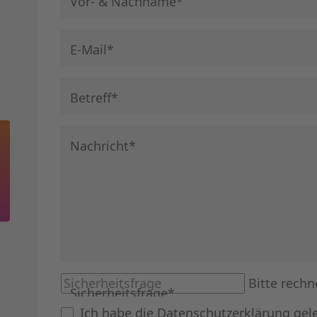
Pflichtfeld
Vor- & Nachname
*
Pflichtfeld
E-Mail
*
Pflichtfeld
Betreff
*
Pflichtfeld
Nachricht
*
Bitte rechn
Sicherheitsfrage
*
Ich habe die
Datenschutzerklärung
gel