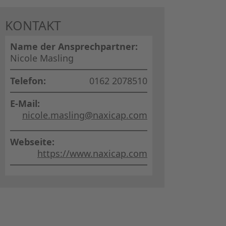
KAPITALS
KONTAKT
FRAUEN F
Name der Ansprechpartner:
CPEA-PR
Nicole Masling
Telefon:
0162 2078510
GERMAN I
E-Mail:
ZUM BUCH 
nicole.masling@naxicap.com
Webseite:
https://www.naxicap.com