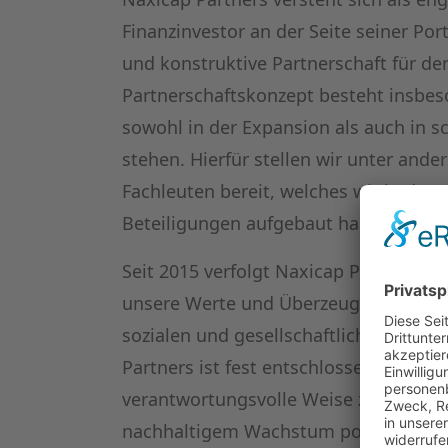
Finanzinvestor an der Seite seiner Po
und konstruktive Partnerschaft für d
Partnerschaftskonzept besteht insbe
sowohl in der Expansion als auch in s
stehen. Hierfür stellen wir unter ande
Fachleuten bereit, welches wir in den
Beteiligungen aufgebaut haben.
Seit 2015 verfolgt Naxicap Partners z
unsere Werte und Überzeugungen wide
sozialen und gesellschaftlichen Theme
Partners ist fest entschlossen, die Un
verantwortungsvolle Weise zu entwicke
nachhaltigem Wachstum positiv auf d