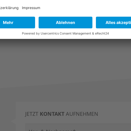
ng generiert.
JETZT
KONTAKT
AUFNEHMEN