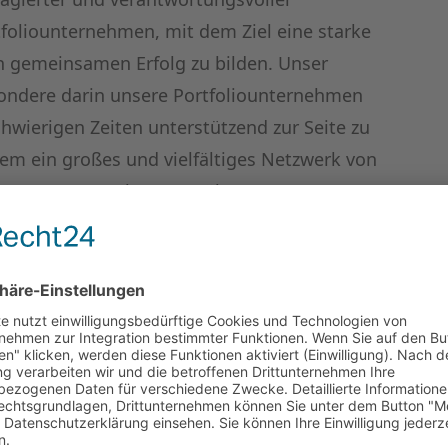
rtfoliounternehmen, mit dem Ziel eine starke
en gemeinsamen Erfolg zu bilden. Unser
sondere darin unsere Portfoliounternehmen
chwierigen Zeiten unterstützend zur Seite zu
rem ein großes und vielfältiges Netzwerk von
 vergangenen Jahren aus über 120
udem eine umfassende ESG-Strategie, die
rspiegelt. Das Bekenntnis zu ökologischen,
n hat für uns eine hohe Priorität. Naxicap
ternehmen im Portfolio auf eine
ln. Wir glauben, dass sich die Förderung von
ie Performance der Portfoliounternehmen