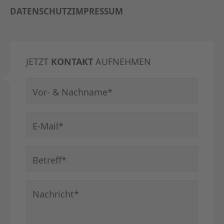
DATENSCHUTZ
IMPRESSUM
JETZT
KONTAKT
AUFNEHMEN
Pflichtfeld
Vor- & Nachname
*
Pflichtfeld
E-Mail
*
Pflichtfeld
Betreff
*
Pflichtfeld
Nachricht
*