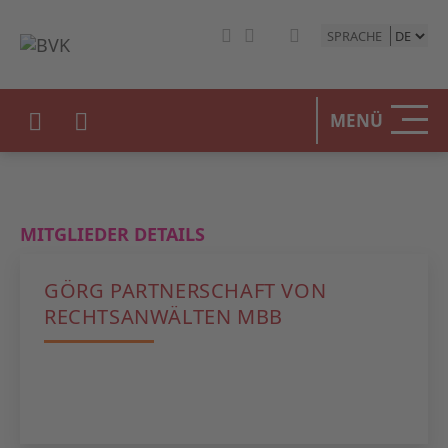
SPRACHE
HOME
MENÜ
DER BV
UNSERE
MITGLIEDER DETAILS
BETEIL
GÖRG PARTNERSCHAFT VON
STATIST
RECHTSANWÄLTEN MBB
PRESSE
EVENTS