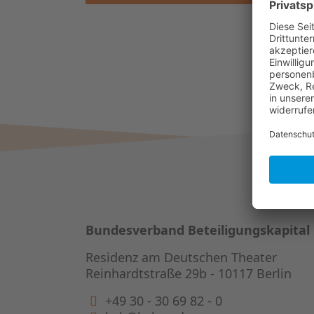
Bundesverband Beteiligungskapital
Residenz am Deutschen Theater
Reinhardtstraße 29b - 10117 Berlin
+49 30 - 30 69 82 - 0