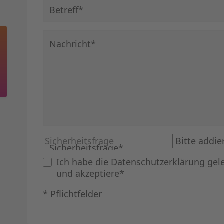
Pflichtfeld
Betreff
*
Pflichtfeld
Nachricht
*
Bitte addie
Sicherheitsfrage
*
Ich habe die
Datenschutzerklärung
gel
und akzeptiere*
* Pflichtfelder