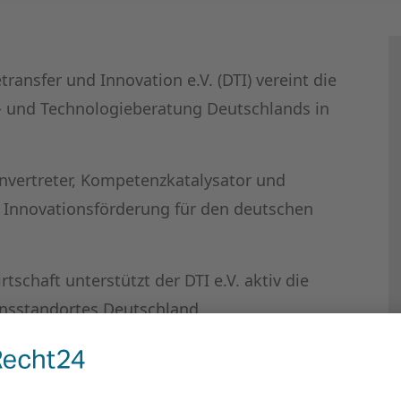
ansfer und Innovation e.V. (DTI) vereint die
- und Technologieberatung Deutschlands in
ssenvertreter, Kompetenzkatalysator und
Innovationsförderung für den deutschen
tschaft unterstützt der DTI e.V. aktiv die
onsstandortes Deutschland.