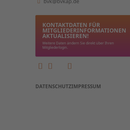
bvk@bvkap.de
KONTAKTDATEN FÜR
MITGLIEDER­INFORMATIONEN
AKTUALISIEREN!
Weitere Daten ändern Sie direkt über Ihren
Mitgliederlogin.
DATENSCHUTZ
IMPRESSUM