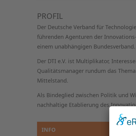
PROFIL
Der Deutsche Verband für Technologietr
führenden Agenturen der Innovations
einem unabhängigen Bundesverband.
Der DTI e.V. ist Multiplikator, Intere
Qualitätsmanager rundum das Thema 
Mittelstand.
Als Bindeglied zwischen Politik und Wir
nachhaltige Etablierung des Innovati
INFO