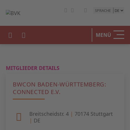
SPRACHE
HOME
MENÜ
DER BV
UNSERE
MITGLIEDER DETAILS
BETEIL
BWCON BADEN-WÜRTTEMBERG:
STATIST
CONNECTED E.V.
PRESSE
Breitscheidstr. 4
|
70174
Stuttgart
EVENTS
|
DE