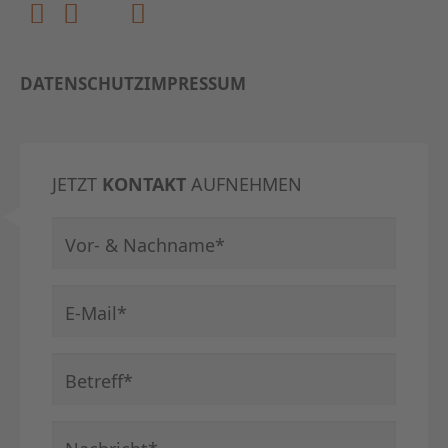
DATENSCHUTZ
IMPRESSUM
JETZT
KONTAKT
AUFNEHMEN
Pflichtfeld
Vor- & Nachname
*
Pflichtfeld
E-Mail
*
Pflichtfeld
Betreff
*