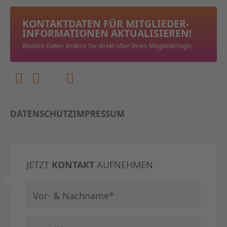
KONTAKTDATEN FÜR MITGLIEDER­
INFORMATIONEN AKTUALISIEREN!
Weitere Daten ändern Sie direkt über Ihren Mitgliederlogin.
DATENSCHUTZ
IMPRESSUM
JETZT
KONTAKT
AUFNEHMEN
Pflichtfeld
Vor- & Nachname
*