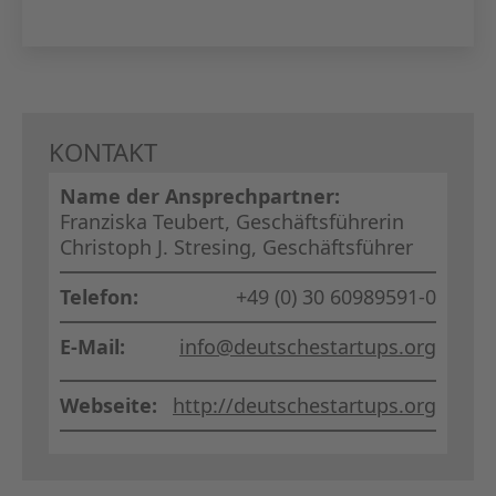
KAPITA
FRAUEN
CPEA-
KONTAKT
GERMAN
Name der Ansprechpartner:
Franziska Teubert, Geschäftsführerin
ZUM BU
Christoph J. Stresing, Geschäftsführer
Telefon:
+49 (0) 30 60989591-0
E-Mail:
info@deutschestartups.org
Webseite:
http://deutschestartups.org