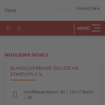
SPRACHE
HOME
MENÜ
DER BV
UNSERE
MITGLIEDER DETAILS
BETEIL
BUNDESVERBAND DEUTSCHE
STATIST
STARTUPS E.V.
PRESSE
Schiffbauerdamm 40
|
10117
Berlin
EVENTS
|
DE