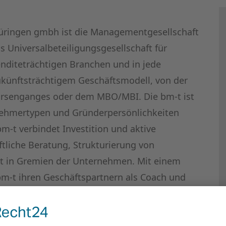
üringen gmbh ist die Managementgesellschaft
ls Universalbeteiligungsgesellschaft für
renditeträchtigen Branchen und in jede
ünftsträchtigem Geschäftsmodell, von der
örsenganges oder dem MBO/MBI. Die bm-t ist
rnehmertypen und Gründerpersönlichkeiten
bm-t verbindet Investition und aktive
tliche Beratung, Strukturierung von
it in Gremien der Unternehmen. Mit einem
bm-t ihren Geschäftspartnern als Coach und