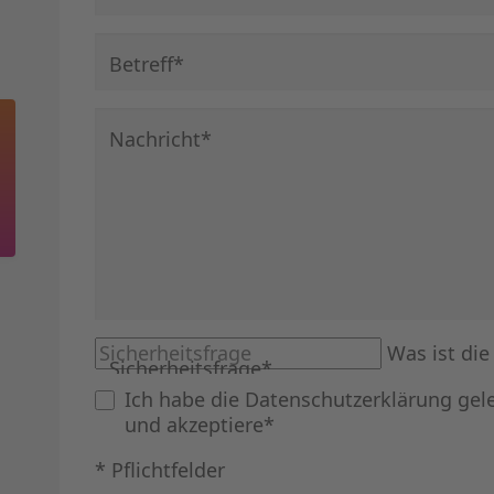
Pflichtfeld
Betreff
*
Pflichtfeld
Nachricht
*
Was ist di
Sicherheitsfrage
*
Ich habe die
Datenschutzerklärung
gel
und akzeptiere*
* Pflichtfelder