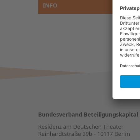
INFO
Bundesverband Beteiligungskapital
Residenz am Deutschen Theater
Reinhardtstraße 29b - 10117 Berlin