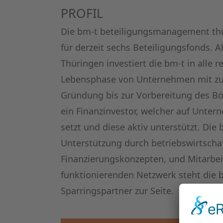
PROFIL
Die bm-t beteiligungsmanagement th
für derzeit sechs Beteiligungsfonds. A
Thüringen investiert die bm-t in alle 
Lebensphase von Unternehmen mit zuk
Gründung bis zur Vorbereitung des B
ein Finanzinvestor, welcher auf Unte
setzt und diese aktiv unterstützt. Die 
Unterstützung durch betriebswirtschaf
Finanzierungskonzepten, und Mitarbe
funktionierenden Netzwerk steht die 
Sparringspartner zur Seite.