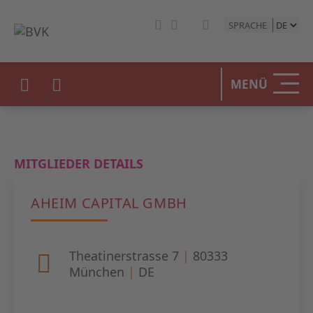
SPRACHE
HOME
MENÜ
DER BV
UNSERE
MITGLIEDER DETAILS
BETEIL
AHEIM CAPITAL GMBH
STATIST
PRESSE
Theatinerstrasse 7
|
80333
München
|
DE
EVENTS