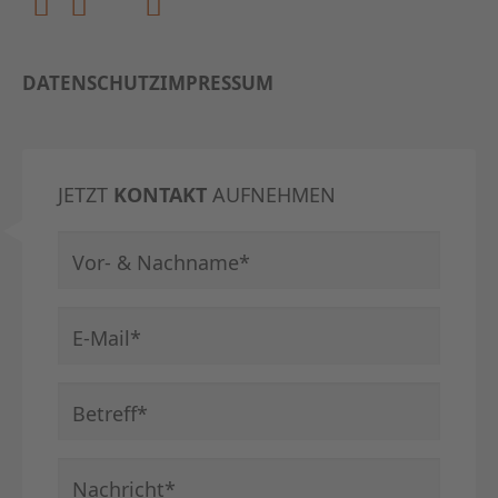
DATENSCHUTZ
IMPRESSUM
JETZT
KONTAKT
AUFNEHMEN
Pflichtfeld
Vor- & Nachname
*
Pflichtfeld
E-Mail
*
Pflichtfeld
Betreff
*
Pflichtfeld
Nachricht
*