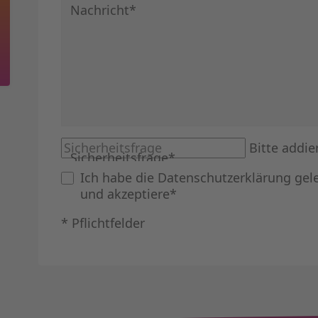
Pflichtfeld
Nachricht
*
Bitte addie
Sicherheitsfrage
*
Ich habe die
Datenschutzerklärung
gel
und akzeptiere*
* Pflichtfelder