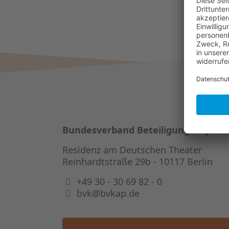
Bundesverband Beteiligungskapital
Residenz am Deutschen Theater
Reinhardtstraße 29b - 10117 Berlin
+49 30 - 30 69 82 - 0
bvk@bvkap.de