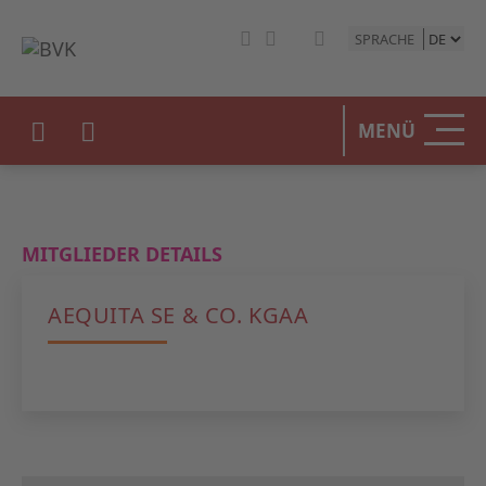
SPRACHE
HOME
MENÜ
DER BV
UNSERE
MITGLIEDER DETAILS
BETEIL
AEQUITA SE & CO. KGAA
STATIST
PRESSE
EVENTS