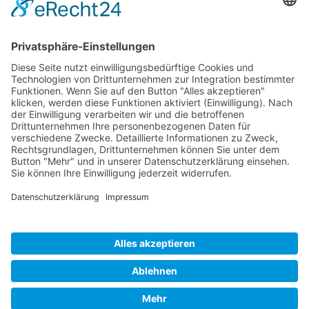
Bitte
Sicherheitsfrage
*
addieren Sie 8 und 6.
Ich habe die
Datenschutzerklärung
gelesen und akzeptiere*
* Pflichtfelder
WERDEN SIE
BVK-MITGLIED!
Profitieren Sie von exklusiven Masterclasses,
wertvollem Networking und umfassender
Markttransparenz