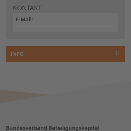
KAPITA
KONTAKT
FRAUEN
E-Mail:
CPEA-
GERMAN
INFO
ZUM BU
Bundesverband Beteiligungskapital