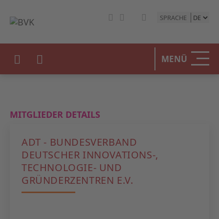
SPRACHE
HOME
MENÜ
DER BV
UNSERE
MITGLIEDER DETAILS
BETEIL
ADT - BUNDESVERBAND
STATIST
DEUTSCHER INNOVATIONS-,
TECHNOLOGIE- UND
PRESSE
GRÜNDERZENTREN E.V.
EVENTS