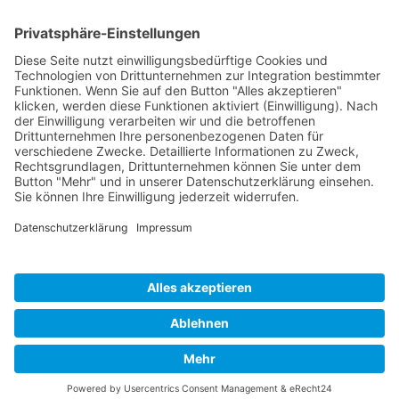
Was ist
Sicherheitsfrage
*
die Summe aus 8 und 5?
Ich habe die
Datenschutzerklärung
gelesen und akzeptiere*
* Pflichtfelder
WERDEN SIE
BVK-MITGLIED!
Profitieren Sie von exklusiven Masterclasses,
wertvollem Networking und umfassender
Markttransparenz